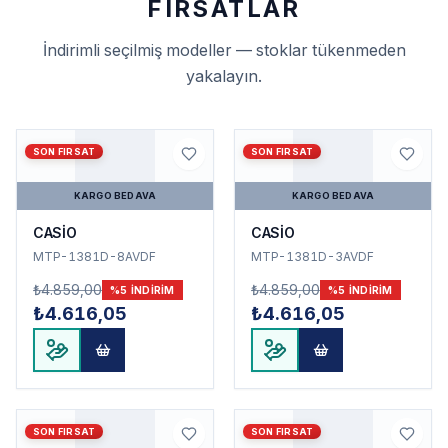
FIRSATLAR
İndirimli seçilmiş modeller — stoklar tükenmeden
yakalayın.
SON FIRSAT
SON FIRSAT
KARGO BEDAVA
KARGO BEDAVA
CASİO
CASİO
MTP-1381D-8AVDF
MTP-1381D-3AVDF
₺4.859,00
₺4.859,00
%
5
INDIRIM
%
5
INDIRIM
₺4.616,05
₺4.616,05
SON FIRSAT
SON FIRSAT