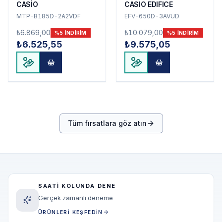
CASİO
CASIO EDIFICE
MTP-B185D-2A2VDF
EFV-650D-3AVUD
₺6.869,00
₺10.079,00
%
5
INDIRIM
%
5
INDIRIM
₺6.525,55
₺9.575,05
Tüm fırsatlara göz atın
SAATI KOLUNDA DENE
Gerçek zamanlı deneme
ÜRÜNLERI KEŞFEDIN