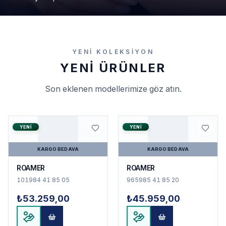
YENI KOLEKSIYON
YENI ÜRÜNLER
Son eklenen modellerimize göz atın.
YENI
YENI
KARGO BEDAVA
KARGO BEDAVA
ROAMER
ROAMER
101984 41 85 05
965985 41 85 20
₺53.259,00
₺45.959,00