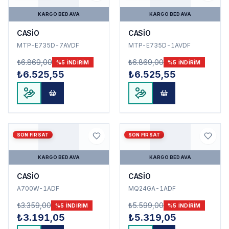
KARGO BEDAVA
KARGO BEDAVA
CASİO
CASİO
MTP-E735D-7AVDF
MTP-E735D-1AVDF
₺6.869,00
₺6.869,00
%
5
INDIRIM
%
5
INDIRIM
₺6.525,55
₺6.525,55
SON FIRSAT
SON FIRSAT
KARGO BEDAVA
KARGO BEDAVA
CASİO
CASİO
A700W-1ADF
MQ24GA-1ADF
₺3.359,00
₺5.599,00
%
5
INDIRIM
%
5
INDIRIM
₺3.191,05
₺5.319,05