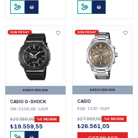
SON FIRSAT
SON FIRSAT
KARGO BEDAVA
KARGO BEDAVA
CASİO
CASIO G-SHOCK
EQB-133D-5SDF
GM-2100LXB-1ADR
₺27.959,00
₺20.589,00
%
5
INDIRIM
%
5
INDIRIM
₺26.561,05
₺19.559,55