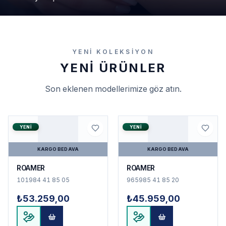
YENI KOLEKSIYON
YENI ÜRÜNLER
Son eklenen modellerimize göz atın.
YENI
YENI
KARGO BEDAVA
KARGO BEDAVA
ROAMER
ROAMER
101984 41 85 05
965985 41 85 20
₺53.259,00
₺45.959,00