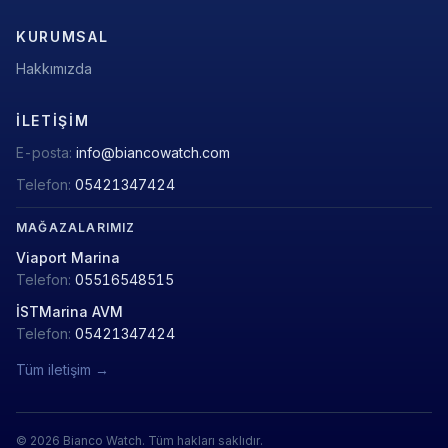
KURUMSAL
Hakkımızda
İLETIŞIM
E-posta:
info@biancowatch.com
Telefon:
05421347424
MAĞAZALARIMIZ
Viaport Marina
Telefon:
05516548515
İSTMarina AVM
Telefon:
05421347424
Tüm iletişim →
© 2026 Bianco Watch. Tüm hakları saklıdır.