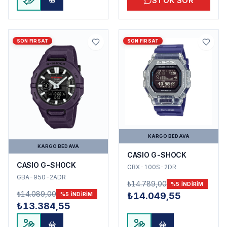
STOK SOR
SON FIRSAT
SON FIRSAT
KARGO BEDAVA
KARGO BEDAVA
CASIO G-SHOCK
CASIO G-SHOCK
GBX-100S-2DR
GBA-950-2ADR
₺14.789,00
%
5
INDIRIM
₺14.089,00
₺14.049,55
%
5
INDIRIM
₺13.384,55