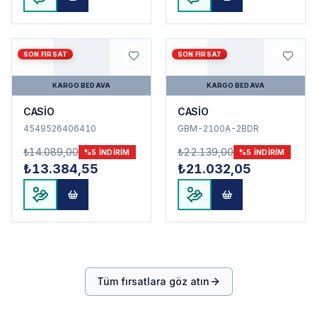
SON FIRSAT
SON FIRSAT
KARGO BEDAVA
KARGO BEDAVA
CASİO
CASİO
4549526406410
GBM-2100A-2BDR
₺14.089,00
₺22.139,00
%
5
INDIRIM
%
5
INDIRIM
₺13.384,55
₺21.032,05
Tüm fırsatlara göz atın