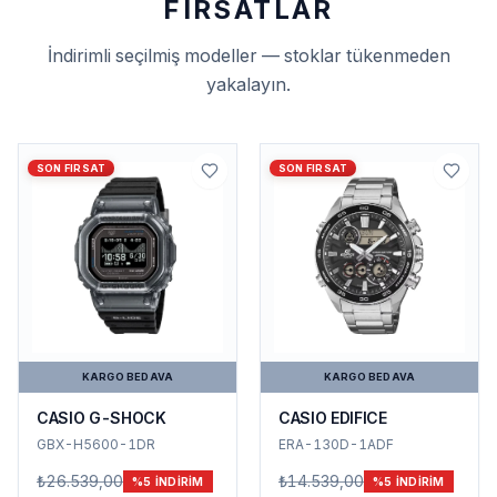
FIRSATLAR
İndirimli seçilmiş modeller — stoklar tükenmeden
yakalayın.
SON FIRSAT
SON FIRSAT
KARGO BEDAVA
KARGO BEDAVA
CASIO G-SHOCK
CASIO EDIFICE
GBX-H5600-1DR
ERA-130D-1ADF
₺26.539,00
₺14.539,00
%
5
INDIRIM
%
5
INDIRIM