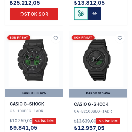
₺25.212,05
₺13.812,05
STOK SOR
SON FIRSAT
SON FIRSAT
KARGO BEDAVA
KARGO BEDAVA
CASIO G-SHOCK
CASIO G-SHOCK
GA-100BEG-1ADR
GA-B2100BEG-1ADR
₺10.359,00
₺13.639,00
%
5
INDIRIM
%
5
INDIRIM
₺9.841,05
₺12.957,05