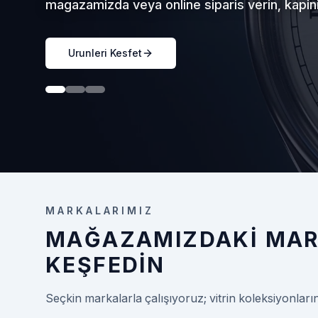
magazamizda veya online siparis verin, kapini
Urunleri Kesfet
MARKALARIMIZ
MAĞAZAMIZDAKI MAR
KEŞFEDIN
Seçkin markalarla çalışıyoruz; vitrin koleksiyonları