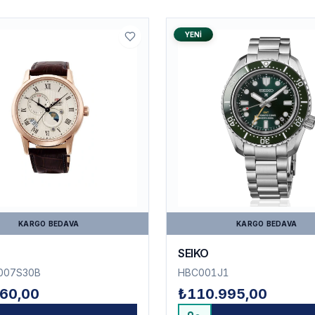
YENI
KARGO BEDAVA
KARGO BEDAVA
SEIKO
007S30B
HBC001J1
60,00
₺110.995,00