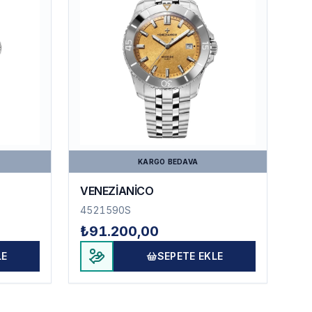
KARGO BEDAVA
VENEZİANİCO
4521590S
₺91.200,00
LE
SEPETE EKLE