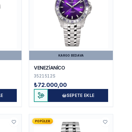
KARGO BEDAVA
VENEZİANİCO
3521512S
₺72.000,00
LE
SEPETE EKLE
POPÜLER