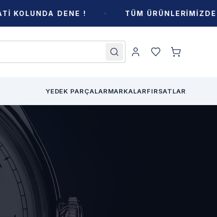
·
LUNDA DENE !
TÜM ÜRÜNLERİMİZDE KARG
YEDEK PARÇALAR
MARKALAR
FIRSATLAR