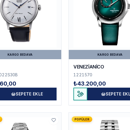
KARGO BEDAVA
KARGO BEDAVA
VENEZİANİCO
022S30B
1221570
60,00
₺43.200,00
SEPETE EKLE
SEPETE EK
POPÜLER