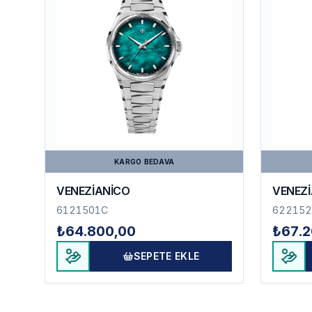
KARGO BEDAVA
VENEZİANİCO
VENEZ
6121501C
622152
₺64.800,00
₺67.2
SEPETE EKLE