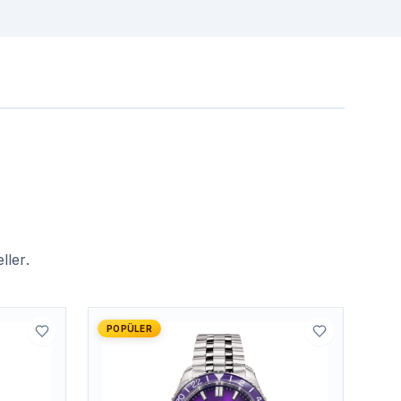
ller.
POPÜLER