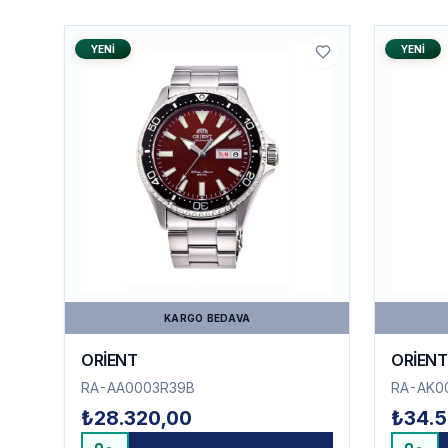
YENI
YENI
KARGO BEDAVA
ORİENT
ORİENT
RA-AA0003R39B
RA-AK0
₺28.320,00
₺34.5