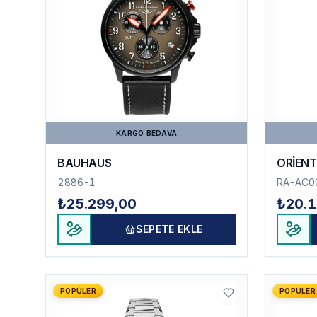
KARGO BEDAVA
BAUHAUS
ORİENT
2886-1
RA-AC0
₺25.299,00
₺20.1
SEPETE EKLE
POPÜLER
POPÜLER