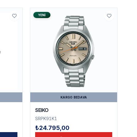
YENI
KARGO BEDAVA
SEIKO
SRPK91K1
₺24.795,00