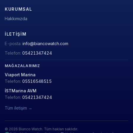
KURUMSAL
Hakkımızda
İLETIŞIM
E-posta:
info@biancowatch.com
Telefon:
05421347424
MAĞAZALARIMIZ
Viaport Marina
Telefon:
05516548515
İSTMarina AVM
Telefon:
05421347424
Tüm iletişim →
© 2026 Bianco Watch. Tüm hakları saklıdır.