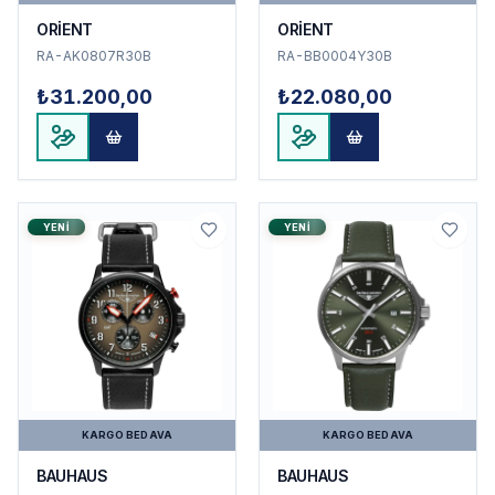
ORİENT
ORİENT
RA-AK0807R30B
RA-BB0004Y30B
₺31.200,00
₺22.080,00
YENI
YENI
KARGO BEDAVA
KARGO BEDAVA
BAUHAUS
BAUHAUS