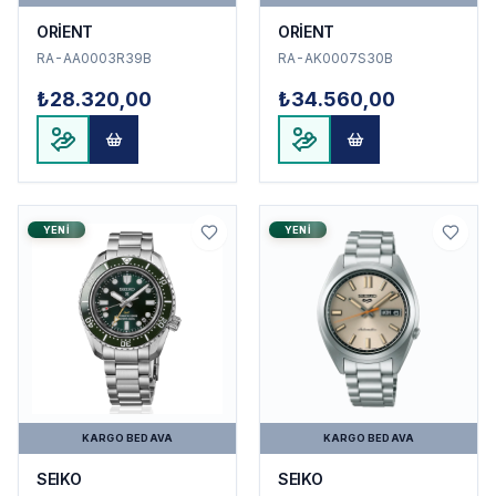
ORİENT
ORİENT
RA-AA0003R39B
RA-AK0007S30B
₺28.320,00
₺34.560,00
YENI
YENI
KARGO BEDAVA
KARGO BEDAVA
SEIKO
SEIKO