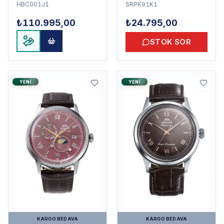
HBC001J1
SRPK91K1
₺110.995,00
₺24.795,00
STOK SOR
YENI
YENI
KARGO BEDAVA
KARGO BEDAVA