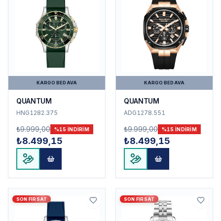
KARGO BEDAVA
KARGO BEDAVA
QUANTUM
QUANTUM
HNG1282.375
ADG1278.551
₺9.999,00
₺9.999,00
%
15
INDIRIM
%
15
INDIRIM
₺8.499,15
₺8.499,15
SON FIRSAT
SON FIRSAT