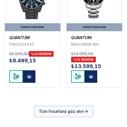
KARGO BEDAVA
KARGO BEDAVA
QUANTUM
QUANTUM
PWG1223.670
BAR12085B.300
₺9.999,00
₺15.999,00
%
15
INDIRIM
₺8.499,15
%
15
INDIRIM
₺13.599,15
Tüm fırsatlara göz atın