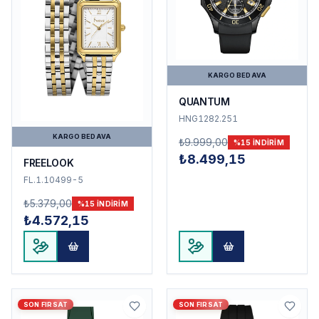
KARGO BEDAVA
QUANTUM
HNG1282.251
KARGO BEDAVA
₺9.999,00
%
15
INDIRIM
₺8.499,15
FREELOOK
FL.1.10499-5
₺5.379,00
%
15
INDIRIM
₺4.572,15
SON FIRSAT
SON FIRSAT