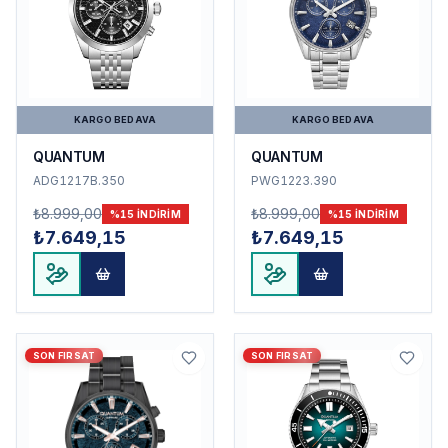
KARGO BEDAVA
KARGO BEDAVA
QUANTUM
QUANTUM
ADG1217B.350
PWG1223.390
₺8.999,00
₺8.999,00
%
15
INDIRIM
%
15
INDIRIM
₺7.649,15
₺7.649,15
SON FIRSAT
SON FIRSAT