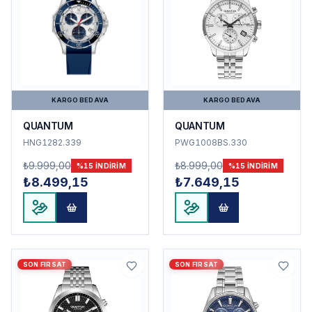
KARGO BEDAVA
KARGO BEDAVA
QUANTUM
QUANTUM
HNG1282.339
PWG1008BS.330
₺9.999,00
₺8.999,00
%
15
INDIRIM
%
15
INDIRIM
₺8.499,15
₺7.649,15
SON FIRSAT
SON FIRSAT