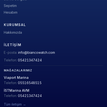
Sepetim
Hesabım
KURUMSAL
Hakkımızda
İLETIŞIM
E-posta:
info@biancowatch.com
Telefon:
05421347424
MAĞAZALARIMIZ
Viaport Marina
Telefon:
05516548515
İSTMarina AVM
Telefon:
05421347424
Tüm iletişim →