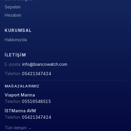
Sepetim
Hesabım
KURUMSAL
Hakkımızda
İLETIŞIM
E-posta:
info@biancowatch.com
Telefon:
05421347424
MAĞAZALARIMIZ
Viaport Marina
Telefon:
05516548515
İSTMarina AVM
Telefon:
05421347424
Tüm iletişim →