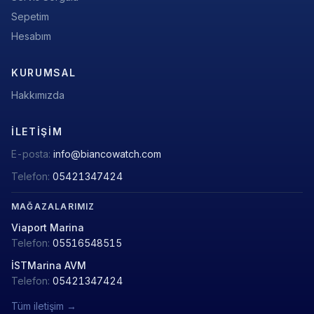
Sepetim
Hesabım
KURUMSAL
Hakkımızda
İLETIŞIM
E-posta:
info@biancowatch.com
Telefon:
05421347424
MAĞAZALARIMIZ
Viaport Marina
Telefon:
05516548515
İSTMarina AVM
Telefon:
05421347424
Tüm iletişim →