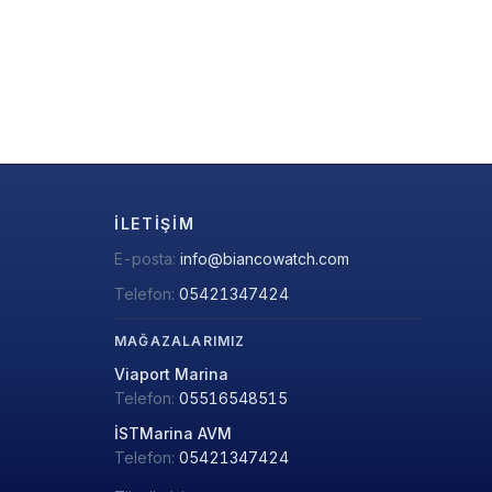
İLETIŞIM
E-posta:
info@biancowatch.com
Telefon:
05421347424
MAĞAZALARIMIZ
Viaport Marina
Telefon:
05516548515
İSTMarina AVM
Telefon:
05421347424