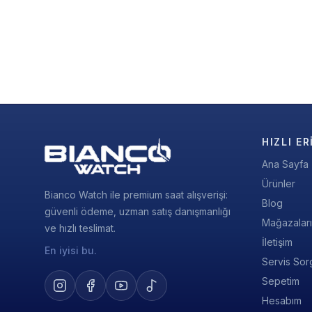
HIZLI ER
Ana Sayfa
Ürünler
Bianco Watch ile premium saat alışverişi:
Blog
güvenli ödeme, uzman satış danışmanlığı
Mağazalar
ve hızlı teslimat.
İletişim
En iyisi bu.
Servis Sor
Sepetim
Hesabım