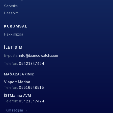
Sepetim
Hesabım
KURUMSAL
Hakkımızda
İLETIŞIM
E-posta:
info@biancowatch.com
Telefon:
05421347424
MAĞAZALARIMIZ
Viaport Marina
Telefon:
05516548515
İSTMarina AVM
Telefon:
05421347424
Tüm iletişim →