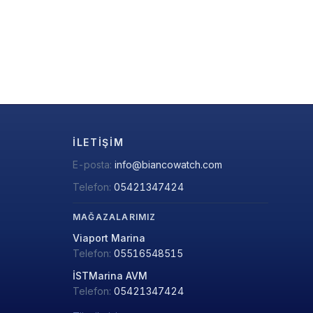
İLETIŞIM
E-posta:
info@biancowatch.com
Telefon:
05421347424
MAĞAZALARIMIZ
Viaport Marina
Telefon:
05516548515
İSTMarina AVM
Telefon:
05421347424