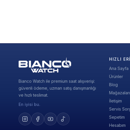
HIZLI ER
Ana Sayfa
Ürünler
Bianco Watch ile premium saat alışverişi:
Blog
güvenli ödeme, uzman satış danışmanlığı
Mağazalar
ve hızlı teslimat.
İletişim
En iyisi bu.
Servis Sor
Sepetim
Hesabım