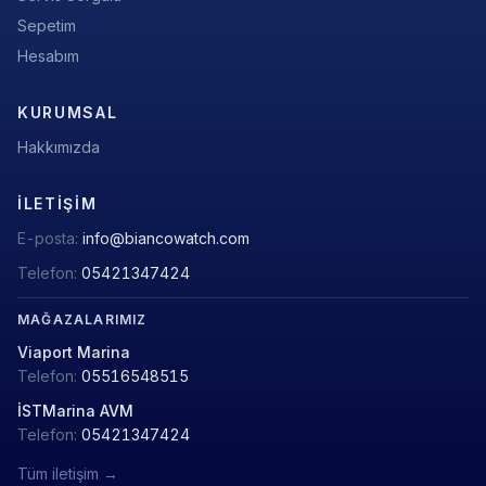
Sepetim
Hesabım
KURUMSAL
Hakkımızda
İLETIŞIM
E-posta:
info@biancowatch.com
Telefon:
05421347424
MAĞAZALARIMIZ
Viaport Marina
Telefon:
05516548515
İSTMarina AVM
Telefon:
05421347424
Tüm iletişim →