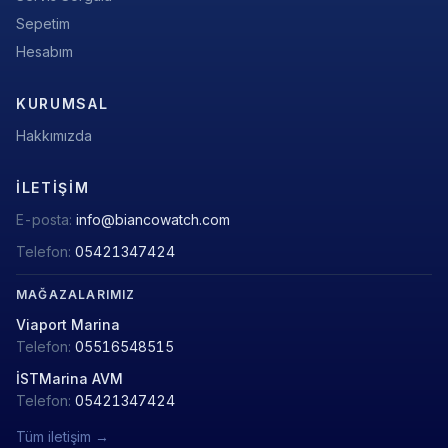
Sepetim
Hesabım
KURUMSAL
Hakkımızda
İLETIŞIM
E-posta:
info@biancowatch.com
Telefon:
05421347424
MAĞAZALARIMIZ
Viaport Marina
Telefon:
05516548515
İSTMarina AVM
Telefon:
05421347424
Tüm iletişim →