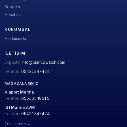
Sepetim
Hesabım
KURUMSAL
Hakkımızda
İLETIŞIM
E-posta:
info@biancowatch.com
Telefon:
05421347424
MAĞAZALARIMIZ
Viaport Marina
Telefon:
05516548515
İSTMarina AVM
Telefon:
05421347424
Tüm iletişim →