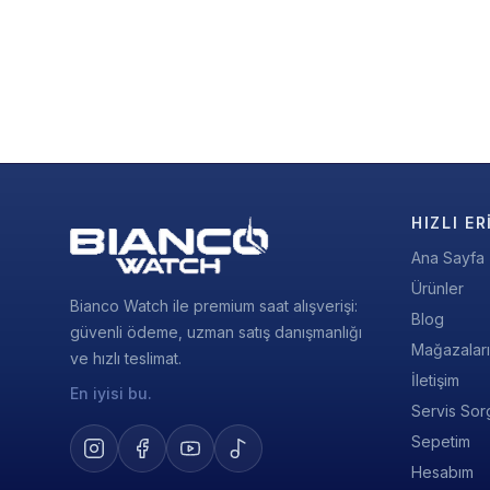
HIZLI ER
Ana Sayfa
Ürünler
Bianco Watch ile premium saat alışverişi:
Blog
güvenli ödeme, uzman satış danışmanlığı
Mağazalar
ve hızlı teslimat.
İletişim
En iyisi bu.
Servis Sor
Sepetim
Hesabım