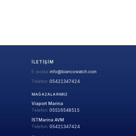
İLETIŞIM
E-posta:
info@biancowatch.com
Telefon:
05421347424
MAĞAZALARIMIZ
Viaport Marina
Telefon:
05516548515
İSTMarina AVM
Telefon:
05421347424