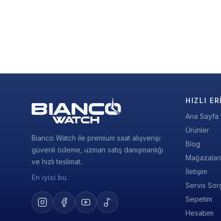
HIZLI ER
Ana Sayfa
Ürünler
Bianco Watch ile premium saat alışverişi:
Blog
güvenli ödeme, uzman satış danışmanlığı
Mağazalar
ve hızlı teslimat.
İletişim
En iyisi bu.
Servis Sor
Sepetim
Hesabım