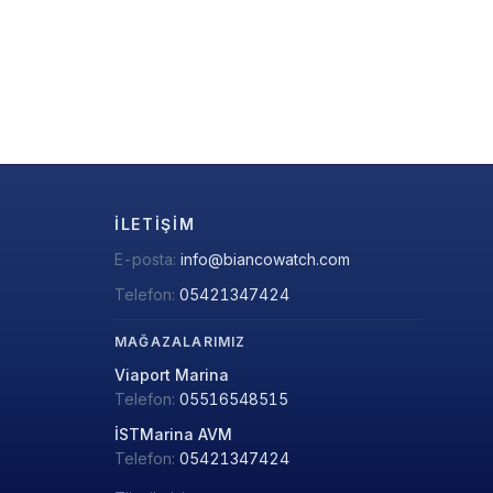
İLETIŞIM
E-posta:
info@biancowatch.com
Telefon:
05421347424
MAĞAZALARIMIZ
Viaport Marina
Telefon:
05516548515
İSTMarina AVM
Telefon:
05421347424