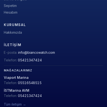
Sepetim
Hesabım
KURUMSAL
Hakkımızda
İLETIŞIM
E-posta:
info@biancowatch.com
Telefon:
05421347424
MAĞAZALARIMIZ
Viaport Marina
Telefon:
05516548515
İSTMarina AVM
Telefon:
05421347424
Tüm iletişim →