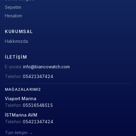
Sepetim
Hesabım
KURUMSAL
Hakkımızda
İLETIŞIM
E-posta:
info@biancowatch.com
Telefon:
05421347424
MAĞAZALARIMIZ
Viaport Marina
Telefon:
05516548515
İSTMarina AVM
Telefon:
05421347424
Tüm iletişim →