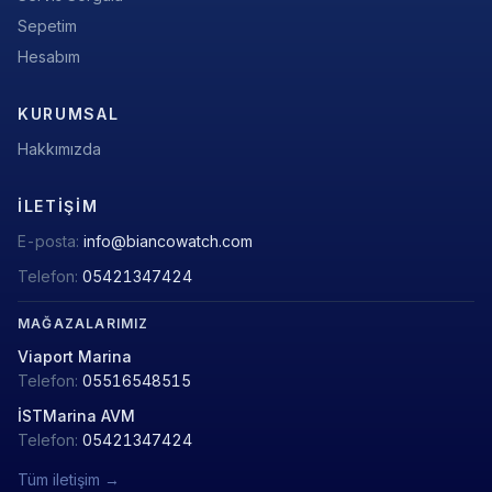
Sepetim
Hesabım
KURUMSAL
Hakkımızda
İLETIŞIM
E-posta:
info@biancowatch.com
Telefon:
05421347424
MAĞAZALARIMIZ
Viaport Marina
Telefon:
05516548515
İSTMarina AVM
Telefon:
05421347424
Tüm iletişim →