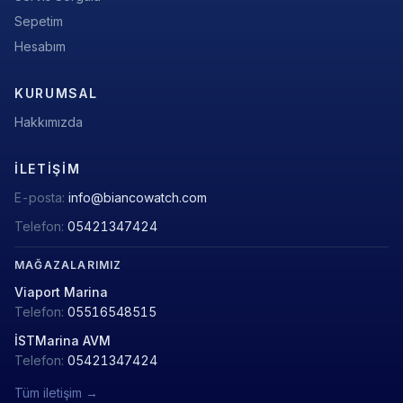
Sepetim
Hesabım
KURUMSAL
Hakkımızda
İLETIŞIM
E-posta:
info@biancowatch.com
Telefon:
05421347424
MAĞAZALARIMIZ
Viaport Marina
Telefon:
05516548515
İSTMarina AVM
Telefon:
05421347424
Tüm iletişim →