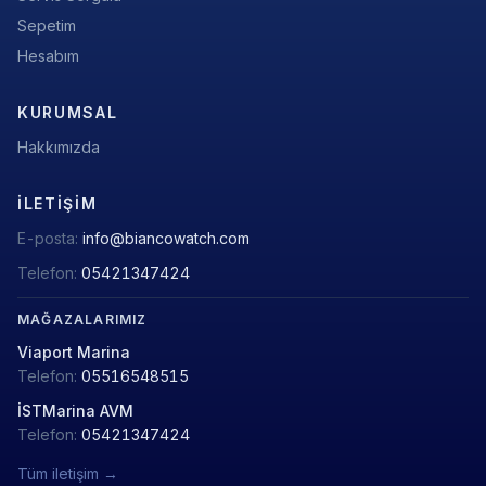
Sepetim
Hesabım
KURUMSAL
Hakkımızda
İLETIŞIM
E-posta:
info@biancowatch.com
Telefon:
05421347424
MAĞAZALARIMIZ
Viaport Marina
Telefon:
05516548515
İSTMarina AVM
Telefon:
05421347424
Tüm iletişim →