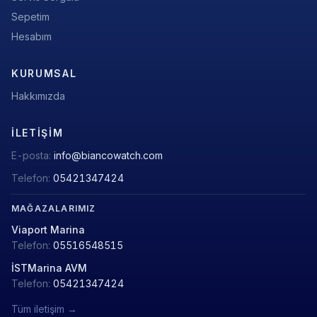
Sepetim
Hesabım
KURUMSAL
Hakkımızda
İLETIŞIM
E-posta:
info@biancowatch.com
Telefon:
05421347424
MAĞAZALARIMIZ
Viaport Marina
Telefon:
05516548515
İSTMarina AVM
Telefon:
05421347424
Tüm iletişim →