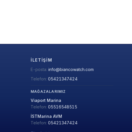
İLETIŞIM
E-posta:
info@biancowatch.com
Telefon:
05421347424
MAĞAZALARIMIZ
Viaport Marina
Telefon:
05516548515
İSTMarina AVM
Telefon:
05421347424