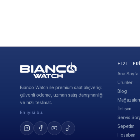
HIZLI ER
Ana Sayfa
Ürünler
Bianco Watch ile premium saat alışverişi:
Blog
güvenli ödeme, uzman satış danışmanlığı
Mağazalar
ve hızlı teslimat.
İletişim
En iyisi bu.
Servis Sor
Sepetim
Hesabım